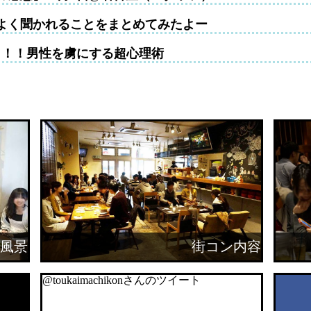
よく聞かれることをまとめてみたよー
！！！男性を虜にする超心理術
風景
街コン内容
@toukaimachikonさんのツイート