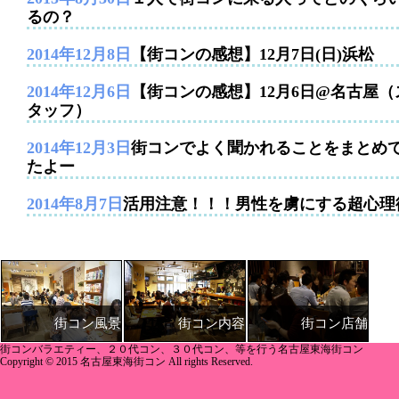
るの？
2014年12月8日
【街コンの感想】12月7日(日)浜松
2014年12月6日
【街コンの感想】12月6日@名古屋（
タッフ）
2014年12月3日
街コンでよく聞かれることをまとめ
たよー
2014年8月7日
活用注意！！！男性を虜にする超心理
街コン内容
街コン店舗
街コン風景
街コンバラエティー、２０代コン、３０代コン、等を行う名古屋東海街コン
Copyright © 2015 名古屋東海街コン All rights Reserved.