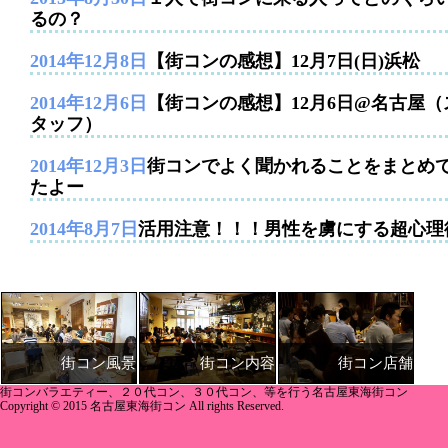
るの？
2014年12月8日
【街コンの感想】12月7日(日)浜松
2014年12月6日
【街コンの感想】12月6日@名古屋（
タッフ）
2014年12月3日
街コンでよく聞かれることをまとめ
たよー
2014年8月7日
活用注意！！！男性を虜にする超心理
街コン内容
街コン店舗
街コン風景
街コンバラエティー、２０代コン、３０代コン、等を行う名古屋東海街コン
Copyright © 2015 名古屋東海街コン All rights Reserved.