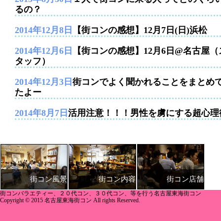
るの？
2014年12月8日
【街コンの感想】12月7日(日)浜松
2014年12月6日
【街コンの感想】12月6日@名古屋（
タッフ）
2014年12月3日
街コンでよく聞かれることをまとめ
たよー
2014年8月7日
活用注意！！！男性を虜にする超心理
街コン内容
街コン店舗
街コン風景
街コンバラエティー、２０代コン、３０代コン、等を行う名古屋東海街コン
Copyright © 2015 名古屋東海街コン All rights Reserved.