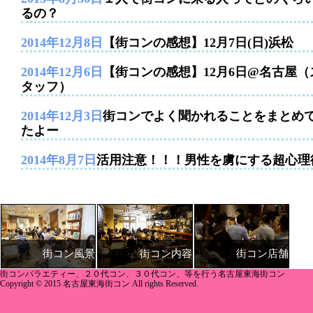
るの？
2014年12月8日
【街コンの感想】12月7日(日)浜松
2014年12月6日
【街コンの感想】12月6日@名古屋（
タッフ）
2014年12月3日
街コンでよく聞かれることをまとめ
たよー
2014年8月7日
活用注意！！！男性を虜にする超心理
街コン内容
街コン店舗
街コン風景
街コンバラエティー、２０代コン、３０代コン、等を行う名古屋東海街コン
Copyright © 2015 名古屋東海街コン All rights Reserved.