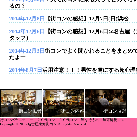
るの？
2014年12月8日
【街コンの感想】12月7日(日)浜松
2014年12月6日
【街コンの感想】12月6日@名古屋（
タッフ）
2014年12月3日
街コンでよく聞かれることをまとめ
たよー
2014年8月7日
活用注意！！！男性を虜にする超心理
街コン内容
街コン店舗
街コン風景
街コンバラエティー、２０代コン、３０代コン、等を行う名古屋東海街コン
Copyright © 2015 名古屋東海街コン All rights Reserved.