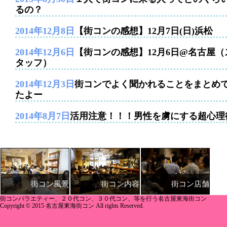
るの？
2014年12月8日
【街コンの感想】12月7日(日)浜松
2014年12月6日
【街コンの感想】12月6日@名古屋（
タッフ）
2014年12月3日
街コンでよく聞かれることをまとめ
たよー
2014年8月7日
活用注意！！！男性を虜にする超心理
街コン内容
街コン店舗
街コン風景
街コンバラエティー、２０代コン、３０代コン、等を行う名古屋東海街コン
Copyright © 2015 名古屋東海街コン All rights Reserved.