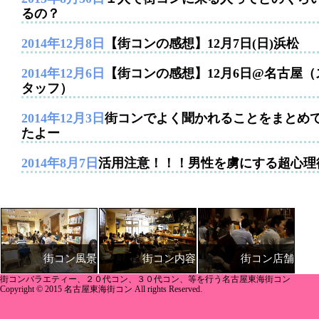
るの？
2014年12月8日
【街コンの感想】12月7日(日)浜松
2014年12月6日
【街コンの感想】12月6日@名古屋（
タッフ）
2014年12月3日
街コンでよく聞かれることをまとめ
たよー
2014年8月7日
活用注意！！！男性を虜にする超心理
街コン内容
街コン店舗
街コン風景
街コンバラエティー、２０代コン、３０代コン、等を行う名古屋東海街コン
Copyright © 2015 名古屋東海街コン All rights Reserved.