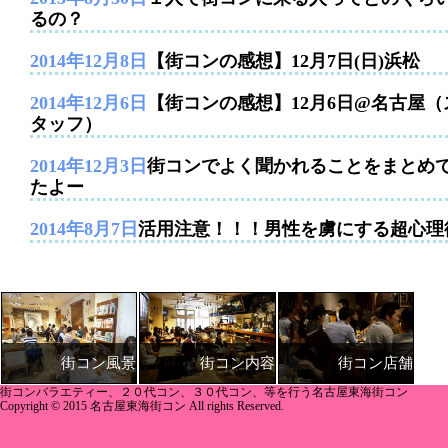
るの？
2014年12月8日
【街コンの感想】12月7日(日)浜松
2014年12月6日
【街コンの感想】12月6日@名古屋（
タッフ）
2014年12月3日
街コンでよく聞かれることをまとめ
たよー
2014年8月7日
活用注意！！！男性を虜にする超心理
街コン内容
街コン店舗
街コン風景
街コンバラエティー、２０代コン、３０代コン、等を行う名古屋東海街コン
Copyright © 2015 名古屋東海街コン All rights Reserved.