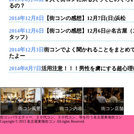
るの？
2014年12月8日
【街コンの感想】12月7日(日)浜松
2014年12月6日
【街コンの感想】12月6日@名古屋（
タッフ）
2014年12月3日
街コンでよく聞かれることをまとめ
たよー
2014年8月7日
活用注意！！！男性を虜にする超心理
街コン内容
街コン店舗
街コン風景
街コンバラエティー、２０代コン、３０代コン、等を行う名古屋東海街コン
Copyright © 2015 名古屋東海街コン All rights Reserved.