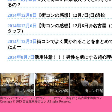
るの？
2014年12月8日
【街コンの感想】12月7日(日)浜松
2014年12月6日
【街コンの感想】12月6日@名古屋（
タッフ）
2014年12月3日
街コンでよく聞かれることをまとめ
たよー
2014年8月7日
活用注意！！！男性を虜にする超心理
街コン内容
街コン店舗
街コン風景
街コンバラエティー、２０代コン、３０代コン、等を行う名古屋東海街コン
Copyright © 2015 名古屋東海街コン All rights Reserved.