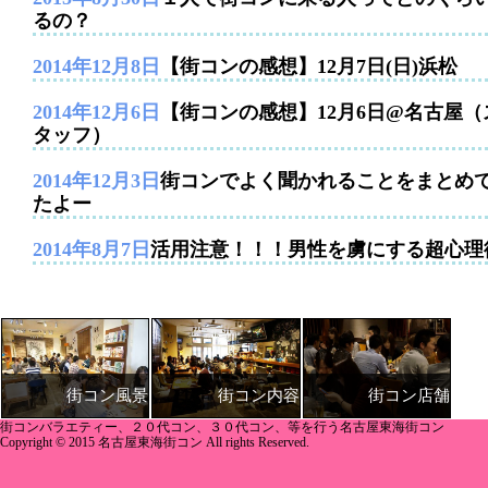
るの？
2014年12月8日
【街コンの感想】12月7日(日)浜松
2014年12月6日
【街コンの感想】12月6日@名古屋（
タッフ）
2014年12月3日
街コンでよく聞かれることをまとめ
たよー
2014年8月7日
活用注意！！！男性を虜にする超心理
街コン内容
街コン店舗
街コン風景
街コンバラエティー、２０代コン、３０代コン、等を行う名古屋東海街コン
Copyright © 2015 名古屋東海街コン All rights Reserved.