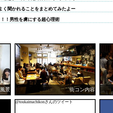
よく聞かれることをまとめてみたよー
！！！男性を虜にする超心理術
風景
街コン内容
@toukaimachikonさんのツイート