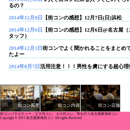
るの？
2014年12月8日
【街コンの感想】12月7日(日)浜松
2014年12月6日
【街コンの感想】12月6日@名古屋（
タッフ）
2014年12月3日
街コンでよく聞かれることをまとめ
たよー
2014年8月7日
活用注意！！！男性を虜にする超心理
街コン内容
街コン店舗
街コン風景
街コンバラエティー、２０代コン、３０代コン、等を行う名古屋東海街コン
Copyright © 2015 名古屋東海街コン All rights Reserved.