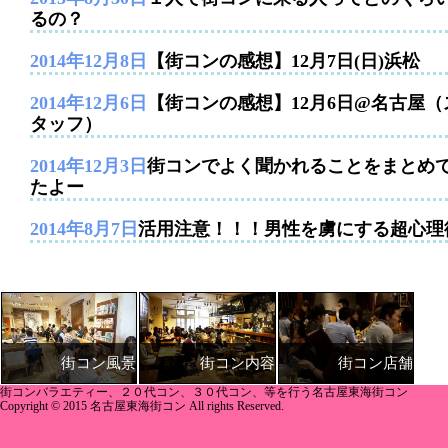
るの？
2014年12月8日
【街コンの感想】12月7日(日)浜松
2014年12月6日
【街コンの感想】12月6日@名古屋（
タッフ）
2014年12月3日
街コンでよく聞かれることをまとめ
たよー
2014年8月7日
活用注意！！！男性を虜にする超心理
街コン内容
街コン店舗
街コン風景
街コンバラエティー、２０代コン、３０代コン、等を行う名古屋東海街コン
Copyright © 2015 名古屋東海街コン All rights Reserved.